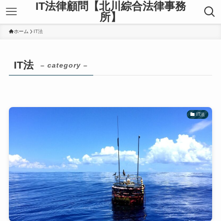
IT法律顧問【北川綜合法律事務
所】
ホーム
IT法
IT法
– category –
IT法