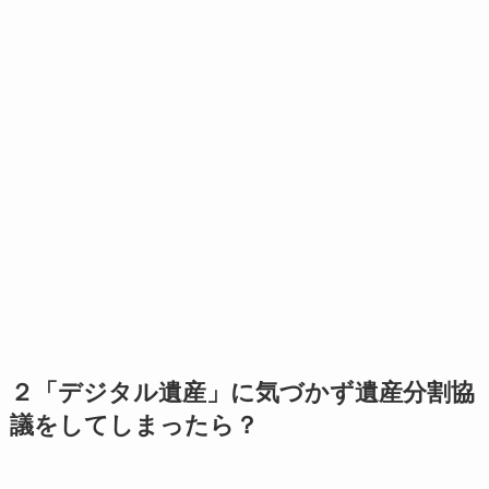
２「デジタル遺産」に気づかず遺産分割協
議をしてしまったら？
それでは、上記でみたように非常に高い財産的
価値を有し得るデジタル遺産の存在に気付かずに
遺産分割協議を完了してしまったらどうなるでし
ょうか。
結論としては、遺産分割協議当時発見されてお
らず協議の対象から漏れていた相続対象財産が
重
要な財産
であり、
分割協議を行った相続人がその
財産があることを知っていたならば該当の遺産分