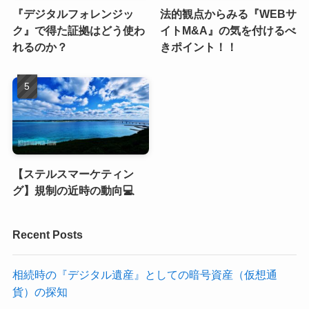
Recent Posts
相続時の『デジタル遺産』としての暗号資産（仮想通
貨）の探知
本の紹介で本の表紙画像（書影）は使ってよいの？
【ステルスマーケティング】規制の近時の動向💻
『暗号資産（仮想通貨）』に対して強制執行できるの
か？？
法的観点からみる『WEBサイトM&A』の気を付けるべき
ポイント！！