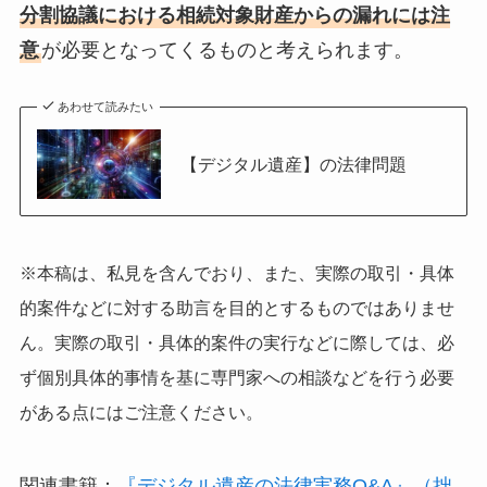
ん。実際の取引・具体的案件の実行などに際しては、必
ず個別具体的事情を基に専門家への相談などを行う必要
がある点にはご注意ください。
関連書籍：
『デジタル遺産の法律実務Q&A』（拙
著、2020年刊、日本加除出版）
執筆、講演、出演依頼並びに法律相談は弊所WEBサイト
お問い合わせフォーム
へどうぞ
https://kitagawa-law.com/contact/