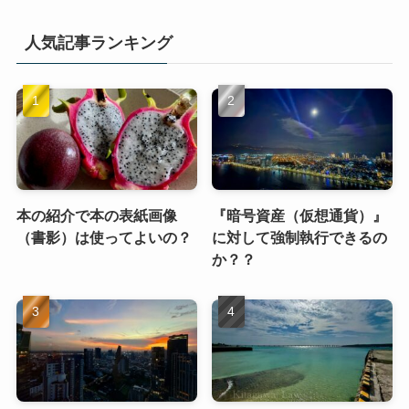
『デジタルフォレンジッ
法的観点からみる『WEBサ
ク』で得た証拠はどう使わ
イトM&A』の気を付けるべ
れるのか？
きポイント！！
【ステルスマーケティン
グ】規制の近時の動向💻