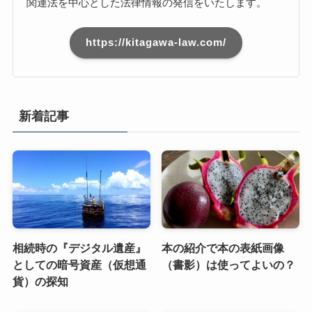
相続時の『デジタル遺産』
本の紹介で本の表紙画像
としての暗号資産（仮想通
（書影）は使ってよいの？
貨）の探知
【ステルスマーケティン
『暗号資産（仮想通貨）』
グ】規制の近時の動向💻
に対して強制執行できるの
か？？